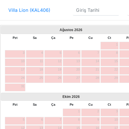
Villa Lion (KAL406)
Ağustos
2026
Pzt
Sa
Ça
Pe
Cu
Ct
P
1
3
4
5
6
7
8
10
11
12
13
14
15
17
18
19
20
21
22
24
25
26
27
28
29
31
Ekim
2026
Pzt
Sa
Ça
Pe
Cu
Ct
P
1
2
3
5
6
7
8
9
10
12
13
14
15
16
17