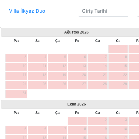
Villa İlkyaz Duo
Ağustos
2026
Pzt
Sa
Ça
Pe
Cu
Ct
P
1
3
4
5
6
7
8
10
11
12
13
14
15
17
18
19
20
21
22
24
25
26
27
28
29
31
Ekim
2026
Pzt
Sa
Ça
Pe
Cu
Ct
P
1
2
3
5
6
7
8
9
10
12
13
14
15
16
17