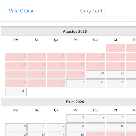
Villa Göksu
Ağustos
2026
Pzt
Sa
Ça
Pe
Cu
Ct
P
1
3
4
5
6
7
8
10
11
12
13
14
15
17
18
19
20
21
22
24
25
26
27
28
29
31
Ekim
2026
Pzt
Sa
Ça
Pe
Cu
Ct
P
1
2
3
5
6
7
8
9
10
12
13
14
15
16
17