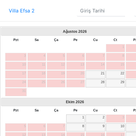
Villa Efsa 2
Ağustos
2026
Pzt
Sa
Ça
Pe
Cu
Ct
P
1
3
4
5
6
7
8
10
11
12
13
14
15
17
18
19
20
21
22
24
25
26
27
28
29
31
Ekim
2026
Pzt
Sa
Ça
Pe
Cu
Ct
P
1
2
3
5
6
7
8
9
10
12
13
14
15
16
17