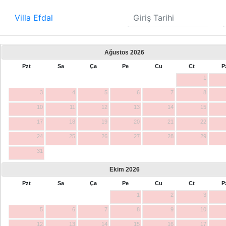
Villa Efdal
Ağustos
2026
Pzt
Sa
Ça
Pe
Cu
Ct
P
1
3
4
5
6
7
8
10
11
12
13
14
15
17
18
19
20
21
22
24
25
26
27
28
29
31
Ekim
2026
Pzt
Sa
Ça
Pe
Cu
Ct
P
1
2
3
5
6
7
8
9
10
12
13
14
15
16
17