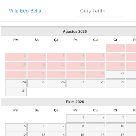
Villa Eco Bella
Ağustos
2026
Pzt
Sa
Ça
Pe
Cu
Ct
P
1
3
4
5
6
7
8
10
11
12
13
14
15
17
18
19
20
21
22
24
25
26
27
28
29
31
Ekim
2026
Pzt
Sa
Ça
Pe
Cu
Ct
P
1
2
3
5
6
7
8
9
10
12
13
14
15
16
17