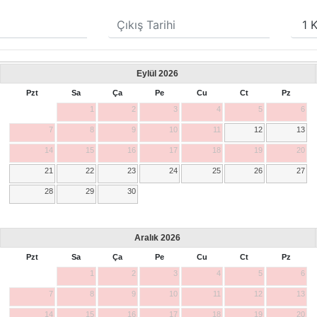
Eylül
2026
Pzt
Sa
Ça
Pe
Cu
Ct
Pz
1
2
3
4
5
6
7
8
9
10
11
12
13
14
15
16
17
18
19
20
21
22
23
24
25
26
27
28
29
30
Aralık
2026
Pzt
Sa
Ça
Pe
Cu
Ct
Pz
1
2
3
4
5
6
7
8
9
10
11
12
13
14
15
16
17
18
19
20