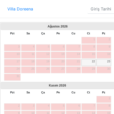
Villa Doreena
Ağustos
2026
Pzt
Sa
Ça
Pe
Cu
Ct
Pz
1
2
3
4
5
6
7
8
9
10
11
12
13
14
15
16
17
18
19
20
21
22
23
24
25
26
27
28
29
30
31
Kasım
2026
Pzt
Sa
Ça
Pe
Cu
Ct
Pz
1
2
3
4
5
6
7
8
9
10
11
12
13
14
15