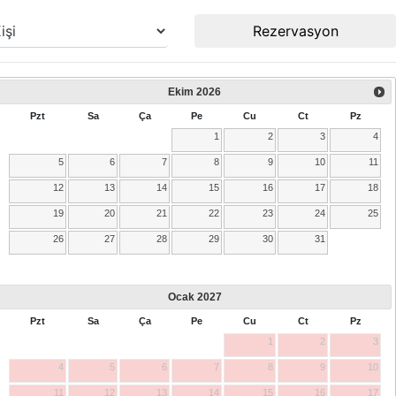
Rezervasyon
Ekim
2026
Pzt
Sa
Ça
Pe
Cu
Ct
Pz
1
2
3
4
5
6
7
8
9
10
11
12
13
14
15
16
17
18
19
20
21
22
23
24
25
26
27
28
29
30
31
Ocak
2027
Pzt
Sa
Ça
Pe
Cu
Ct
Pz
1
2
3
4
5
6
7
8
9
10
11
12
13
14
15
16
17