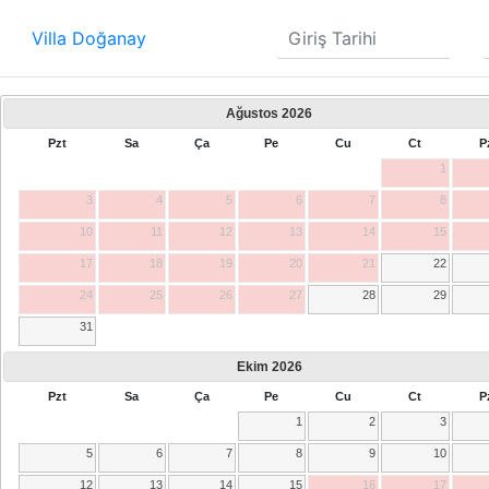
Villa Doğanay
Ağustos
2026
Pzt
Sa
Ça
Pe
Cu
Ct
P
1
3
4
5
6
7
8
10
11
12
13
14
15
17
18
19
20
21
22
24
25
26
27
28
29
31
Ekim
2026
Pzt
Sa
Ça
Pe
Cu
Ct
P
1
2
3
5
6
7
8
9
10
12
13
14
15
16
17