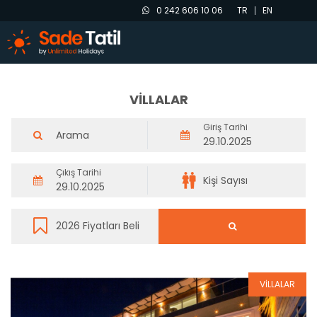
0 242 606 10 06
TR
EN
VİLLALAR
Giriş Tarihi
Çıkış Tarihi
VİLLALAR