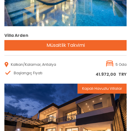
Villa Arden
Müsaitlik Takvimi
Kalkan/Kalamar, Antalya
5 Oda
Başlangıç Fiyatı
41.972,00
TRY
Kapalı Havuzlu Villalar
Rezervasyon