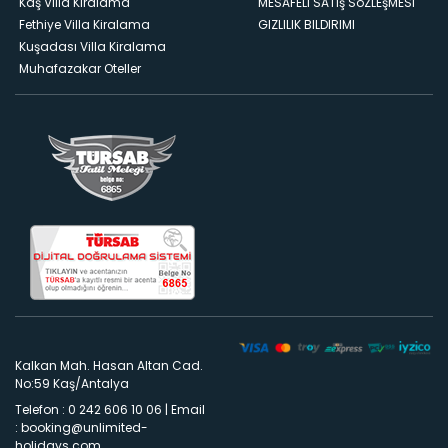
Kaş Villa Kiralama
MESAFELI SATış SöZLEşMESI
Fethiye Villa Kiralama
GIZLILIK BILDIRIMI
Kuşadası Villa Kiralama
Muhafazakar Oteller
Kalkan Mah. Hasan Altan Cad.
No:59 Kaş/Antalya
Telefon : 0 242 606 10 06
|
Email
:
booking@unlimited-
holidays.com