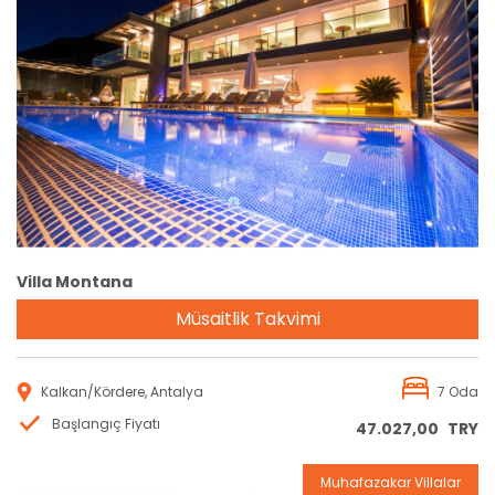
Rezervasyon
Villa Montana
Müsaitlik Takvimi
Kalkan/Kördere, Antalya
7 Oda
Başlangıç Fiyatı
47.027,00
TRY
Muhafazakar Villalar