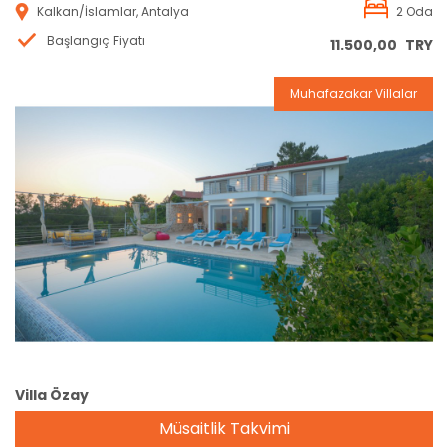
Kalkan/İslamlar, Antalya
2 Oda
Başlangıç Fiyatı
11.500,00
TRY
Muhafazakar Villalar
Rezervasyon
Villa Özay
Müsaitlik Takvimi