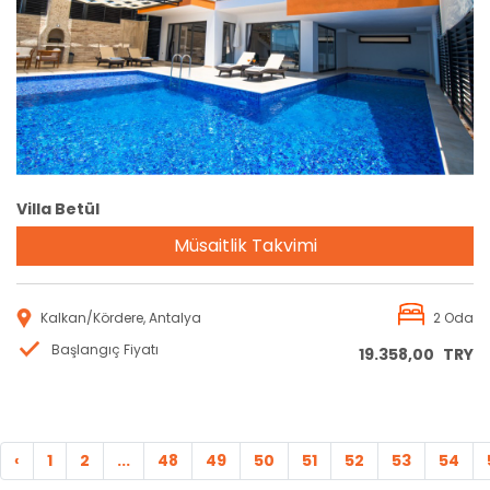
Rezervasyon
Villa Betül
Müsaitlik Takvimi
Kalkan/Kördere, Antalya
2 Oda
Başlangıç Fiyatı
19.358,00
TRY
‹
1
2
...
48
49
50
51
52
53
54