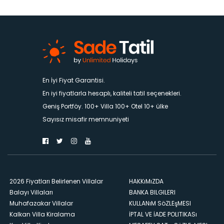
En İyi Fiyat Garantisi.
En iyi fiyatlarla hesaplı, kaliteli tatil seçenekleri.
Geniş Portföy. 100+ Villa 100+ Otel 10+ ülke
Sayısız misafir memnuniyeti
2026 Fiyatları Belirlenen Villalar
HAKKıMıZDA
Balayı Villaları
BANKA BILGILERI
Muhafazakar Villalar
KULLANıM SöZLEşMESI
Kalkan Villa Kiralama
İPTAL VE İADE POLITIKASı