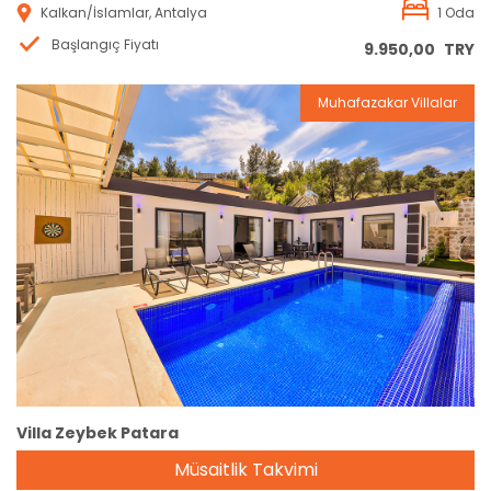
Kalkan/İslamlar, Antalya
1 Oda
Başlangıç Fiyatı
9.950,00
TRY
Muhafazakar Villalar
Rezervasyon
Villa Zeybek Patara
Müsaitlik Takvimi