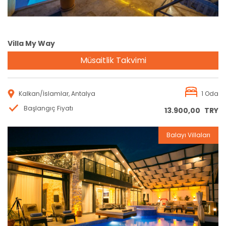
Villa My Way
Müsaitlik Takvimi
Kalkan/İslamlar, Antalya
1 Oda
Başlangıç Fiyatı
13.900,00
TRY
Balayı Villaları
Rezervasyon