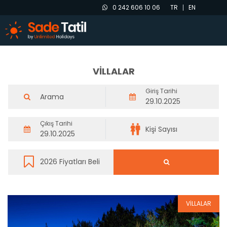
0 242 606 10 06
TR
EN
VİLLALAR
Giriş Tarihi
Çıkış Tarihi
VİLLALAR