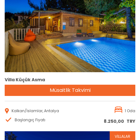
Rezervasyon
Villa Küçük Asma
Müsaitlik Takvimi
Kalkan/İslamlar, Antalya
1 Oda
Başlangıç Fiyatı
8.250,00
TRY
VİLLALAR