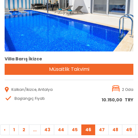
Rezervasyon
Villa Barış İkizce
Müsaitlik Takvimi
Kalkan/İkizce, Antalya
2 Oda
Başlangıç Fiyatı
10.150,00
TRY
‹
1
2
...
43
44
45
46
47
48
49