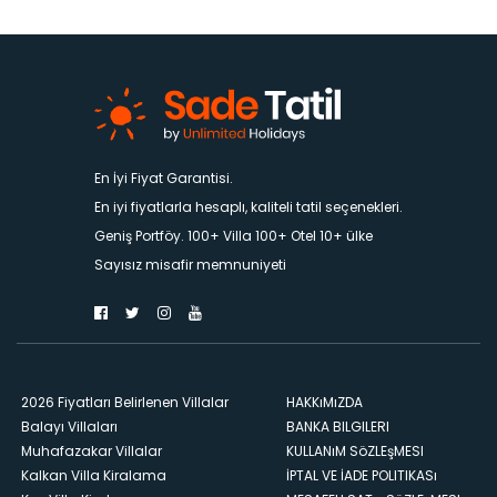
En İyi Fiyat Garantisi.
En iyi fiyatlarla hesaplı, kaliteli tatil seçenekleri.
Geniş Portföy. 100+ Villa 100+ Otel 10+ ülke
Sayısız misafir memnuniyeti
2026 Fiyatları Belirlenen Villalar
HAKKıMıZDA
Balayı Villaları
BANKA BILGILERI
Muhafazakar Villalar
KULLANıM SöZLEşMESI
Kalkan Villa Kiralama
İPTAL VE İADE POLITIKASı