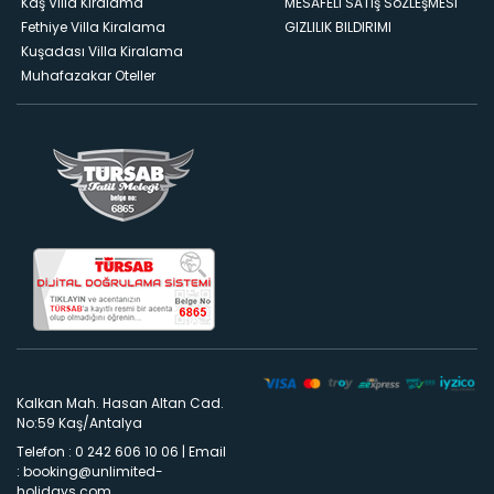
Kaş Villa Kiralama
MESAFELI SATış SöZLEşMESI
Fethiye Villa Kiralama
GIZLILIK BILDIRIMI
Kuşadası Villa Kiralama
Muhafazakar Oteller
Kalkan Mah. Hasan Altan Cad.
No:59 Kaş/Antalya
Telefon : 0 242 606 10 06
|
Email
:
booking@unlimited-
holidays.com